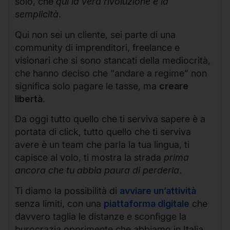
solo, che
qui la vera rivoluzione è la
semplicità
.
Qui non sei un cliente, sei parte di una
community di imprenditori, freelance e
visionari che si sono stancati della mediocrità,
che hanno deciso che “andare a regime” non
significa solo pagare le tasse, ma
creare
libertà
.
Da oggi tutto quello che ti serviva sapere è a
portata di click, tutto quello che ti serviva
avere è un team che parla la tua lingua, ti
capisce al volo, ti mostra la strada
prima
ancora che tu abbia paura di perderla
.
Ti diamo la possibilità di
avviare un’attività
senza limiti, con una
piattaforma digitale
che
davvero taglia le distanze e sconfigge la
burocrazia opprimente che abbiamo in Italia.