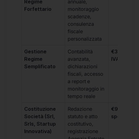
Regime
annuale,
Forfettario
monitoraggio
scadenze,
consulenza
fiscale
personalizzata
Gestione
Contabilità
€333 +
Regime
avanzata,
IVA/quadri
Semplificato
dichiarazioni
fiscali, accesso
a report e
monitoraggio in
tempo reale
Costituzione
Redazione
€99 + IVA 
Società (Srl,
statuto e atto
spese notar
Srls, Startup
costitutivo,
Innovativa)
registrazione
Agenzia Entrate