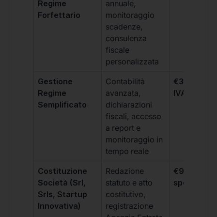
Regime
annuale,
Forfettario
monitoraggio
scadenze,
consulenza
fiscale
personalizzata
Gestione
Contabilità
€333 +
Regime
avanzata,
IVA/quadri
Semplificato
dichiarazioni
fiscali, accesso
a report e
monitoraggio in
tempo reale
Costituzione
Redazione
€99 + IVA 
Società (Srl,
statuto e atto
spese notar
Srls, Startup
costitutivo,
Innovativa)
registrazione