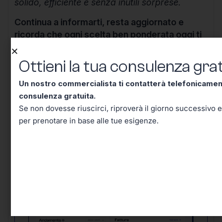
solido, efficiente e senza inutili sorprese.
Continua a informarti, resta aggiornato e
ricorda che ogni scelta ben ponderata oggi ti
mette al riparo domani.
Ottieni la tua consulenza grat
Un nostro commercialista ti contatterà telefonicame
consulenza gratuita.
Se non dovesse riuscirci, riproverà il giorno successivo e
Ottieni la tua consulenza
per prenotare in base alle tue esigenze.
gratuita!