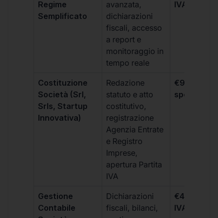
Regime
avanzata,
IVA/quadri
Semplificato
dichiarazioni
fiscali, accesso
a report e
monitoraggio in
tempo reale
Costituzione
Redazione
€99 + IVA 
Società (Srl,
statuto e atto
spese notar
Srls, Startup
costitutivo,
Innovativa)
registrazione
Agenzia Entrate
e Registro
Imprese,
apertura Partita
IVA
Gestione
Dichiarazioni
€499 +
Contabile
fiscali, bilanci,
IVA/quadri