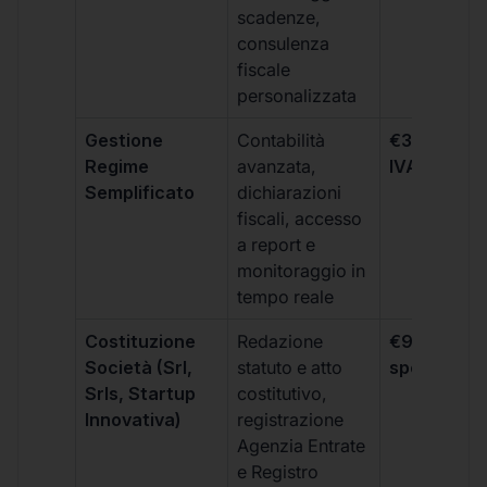
scadenze,
consulenza
fiscale
personalizzata
Gestione
Contabilità
€333 +
Regime
avanzata,
IVA/quadri
Semplificato
dichiarazioni
fiscali, accesso
a report e
monitoraggio in
tempo reale
Costituzione
Redazione
€99 + IVA 
Società (Srl,
statuto e atto
spese notar
Srls, Startup
costitutivo,
Innovativa)
registrazione
Agenzia Entrate
e Registro