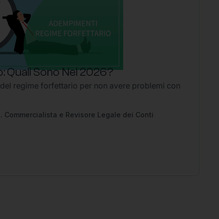
: Quali Sono Nel 2026?
P
 del regime forfettario per non avere problemi con
Li
2
Ap
pe
. Commercialista e Revisore Legale dei Conti