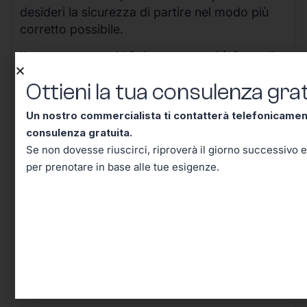
desideri la sicurezza di partire nel modo più
corretto possibile.
Il percorso per chi fa impresa oggi è fatto di
informazioni, scelte consapevoli e,
Ottieni la tua consulenza grat
soprattutto, della capacità di anticipare gli
ostacoli piuttosto che subirli.
Un nostro commercialista ti contatterà telefonicame
consulenza gratuita.
Investire tempo nella comprensione delle
Se non dovesse riuscirci, riproverà il giorno successivo e
regole è già una prima forma di vantaggio
per prenotare in base alle tue esigenze.
competitivo; decidere di farti accompagnare
da chi conosce bene il campo è il modo
migliore per costruire un futuro lavorativo
solido, efficiente e senza inutili sorprese.
Continua a informarti, resta aggiornato e
ricorda che ogni scelta ben ponderata oggi ti
mette al riparo domani.