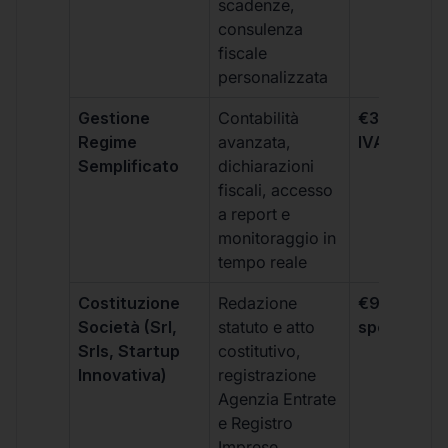
scadenze,
consulenza
fiscale
personalizzata
Gestione
Contabilità
€333 +
Regime
avanzata,
IVA/quadri
Semplificato
dichiarazioni
fiscali, accesso
a report e
monitoraggio in
tempo reale
Costituzione
Redazione
€99 + IVA 
Società (Srl,
statuto e atto
spese notar
Srls, Startup
costitutivo,
Innovativa)
registrazione
Agenzia Entrate
e Registro
Imprese,