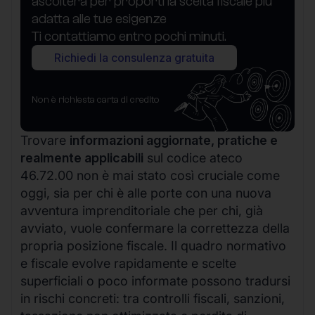
ascolterà per proporti la scelta fiscale più
adatta alle tue esigenze
Ti contattiamo entro pochi minuti.
Richiedi la consulenza gratuita
Non è richiesta carta di credito
Trovare
informazioni aggiornate, pratiche e
realmente applicabili
sul codice ateco
46.72.00 non è mai stato così cruciale come
oggi, sia per chi è alle porte con una nuova
avventura imprenditoriale che per chi, già
avviato, vuole confermare la correttezza della
propria posizione fiscale. Il quadro normativo
e fiscale evolve rapidamente e scelte
superficiali o poco informate possono tradursi
in rischi concreti: tra controlli fiscali, sanzioni,