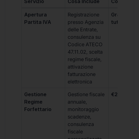
Servizio
Cosa Include
Costo
Apertura
Registrazione
Gratis, incl
Partita IVA
presso Agenzia
tutti i piani
delle Entrate,
consulenza su
Codice ATECO
47.11.02, scelta
regime fiscale,
attivazione
fatturazione
elettronica
Gestione
Gestione fiscale
€264 + IVA
Regime
annuale,
Forfettario
monitoraggio
scadenze,
consulenza
fiscale