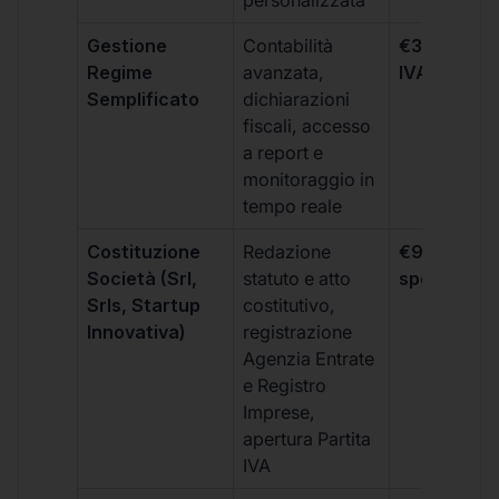
personalizzata
Gestione
Contabilità
€333 +
Regime
avanzata,
IVA/quadri
Semplificato
dichiarazioni
fiscali, accesso
a report e
monitoraggio in
tempo reale
Costituzione
Redazione
€99 + IVA 
Società (Srl,
statuto e atto
spese notar
Srls, Startup
costitutivo,
Innovativa)
registrazione
Agenzia Entrate
e Registro
Imprese,
apertura Partita
IVA