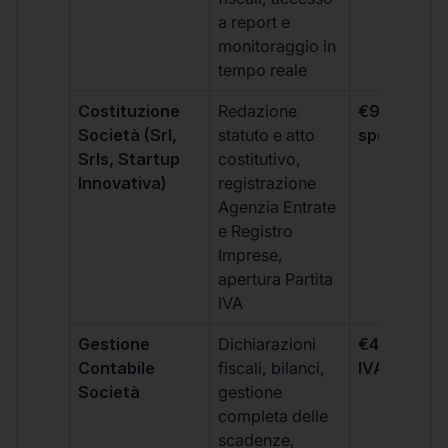
a report e
monitoraggio in
tempo reale
Costituzione
Redazione
€99 + IVA 
Società (Srl,
statuto e atto
spese notar
Srls, Startup
costitutivo,
Innovativa)
registrazione
Agenzia Entrate
e Registro
Imprese,
apertura Partita
IVA
Gestione
Dichiarazioni
€499 +
Contabile
fiscali, bilanci,
IVA/quadri
Società
gestione
completa delle
scadenze,