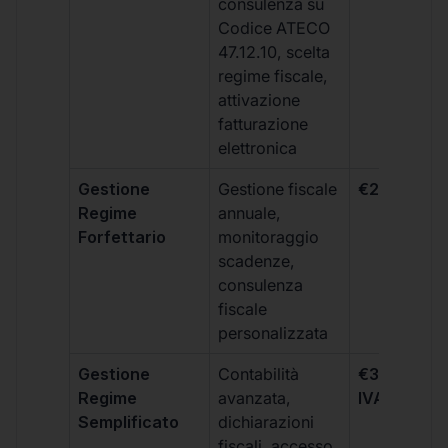
consulenza su
Codice ATECO
47.12.10, scelta
regime fiscale,
attivazione
fatturazione
elettronica
Gestione
Gestione fiscale
€264 + IVA
Regime
annuale,
Forfettario
monitoraggio
scadenze,
consulenza
fiscale
personalizzata
Gestione
Contabilità
€333 +
Regime
avanzata,
IVA/quadri
Semplificato
dichiarazioni
fiscali, accesso