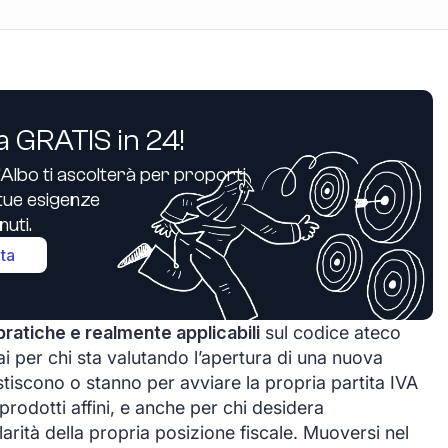
a GRATIS in 24!
’Albo ti ascolterà per proporti
e tue esigenze
uti.
ita
pratiche e realmente applicabili
sul codice ateco
ai per chi sta valutando l’apertura di una nuova
estiscono o stanno per avviare la propria partita IVA
prodotti affini, e anche per chi desidera
arità della propria posizione fiscale. Muoversi nel