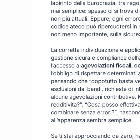
labirinto della burocrazia, tra re
mai semplice: spesso ci si trova d
non più attuali. Eppure, ogni error
codice ateco può ripercuotersi in mo
non meno importante, sulla sicurezz
La corretta individuazione e appli
gestione sicura e compliance dell’
l’accesso a
agevolazioni fiscali, c
l’obbligo di rispettare determinat
pensando che “dopotutto basta ven
esclusioni dai bandi, richieste di 
alcune agevolazioni contributive. 
redditività?”, “Cosa posso effetti
combinare senza errori?”, nascono
all’apparenza sembra semplice.
Se ti stai approcciando da zero, ha