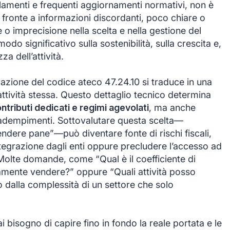
golamenti e frequenti aggiornamenti normativi, non è
i fronte a informazioni discordanti, poco chiare o
e o imprecisione nella scelta e nella gestione del
do significativo sulla sostenibilità, sulla crescita e,
a dell’attività.
cazione del codice ateco 47.24.10 si traduce in una
attività stessa. Questo dettaglio tecnico determina
ontributi dedicati e regimi agevolati
, ma anche
i adempimenti. Sottovalutare questa scelta—
dere pane”—può diventare fonte di rischi fiscali,
integrazione dagli enti oppure precludere l’accesso ad
Molte domande, come “Qual è il coefficiente di
vamente vendere?” oppure “Quali attività posso
 dalla complessità di un settore che solo
i bisogno di capire fino in fondo la reale portata e le