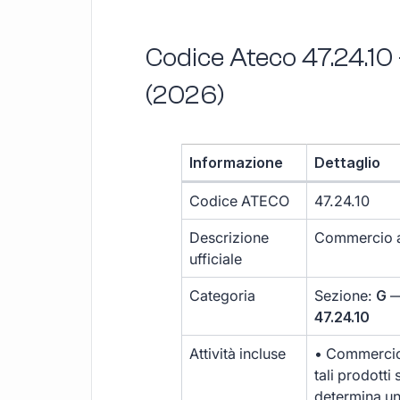
Codice Ateco 47.24.10
(2026)
Informazione
Dettaglio
Codice ATECO
47.24.10
Descrizione
Commercio al
ufficiale
Categoria
Sezione:
G
—
47.24.10
Attività incluse
• Commercio 
tali prodott
determina un