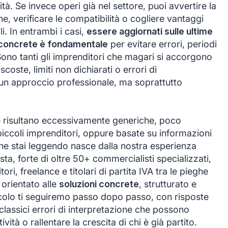
tà. Se invece operi già nel settore, puoi avvertire la
ne, verificare le compatibilità o cogliere vantaggi
i. In entrambi i casi,
essere aggiornati sulle ultime
ù concrete è fondamentale
per evitare errori, periodi
 Sono tanti gli imprenditori che magari si accorgono
scoste, limiti non dichiarati o errori di
un approccio professionale, ma soprattutto
se risultano eccessivamente generiche, poco
 piccoli imprenditori, oppure basate su informazioni
che stai leggendo nasce dalla nostra esperienza
sta, forte di oltre 50+ commercialisti specializzati,
, freelance e titolari di partita IVA tra le pieghe
orientato alle
soluzioni concrete
, strutturato e
icolo ti seguiremo passo dopo passo, con risposte
 classici errori di interpretazione che possono
ità o rallentare la crescita di chi è già partito.