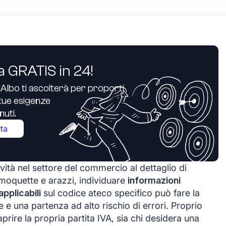
a GRATIS in 24!
’Albo ti ascolterà per proporti
e tue esigenze
uti.
ita
vità nel settore del commercio al dettaglio di
 moquette e arazzi, individuare
informazioni
pplicabili
sul codice ateco specifico può fare la
e e una partenza ad alto rischio di errori. Proprio
prire la propria partita IVA, sia chi desidera una