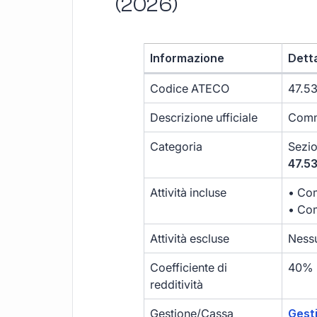
(2026)
Informazione
Dett
Codice ATECO
47.53
Descrizione ufficiale
Comme
Categoria
Sezi
47.53
Attività incluse
• Com
• Com
Attività escluse
Nessu
Coefficiente di
40%
redditività
Gestione/Cassa
Gest