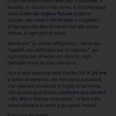
Il tuo
commercialista dedicato
ti risponde, ti
ascolta, si ricorda il tuo nome, ti accompagna
dalla scelta del
regime fiscale
migliore
(spoiler: per molti il
forfettario
è il biglietto
d’ingresso alla libertà vera!) fino alla prima
fattura, e ogni giorno dopo.
Niente più “lo chieda all’Agenzia”, niente più
“aspetti una settimana per la risposta”: qui
ogni ostacolo diventa uno slancio, ogni
dettaglio trova la sua chiarezza.
Non è solo apertura della Partita IVA in
24 ore
,
è avere la certezza che non perdi occasioni,
che nessuna scadenza ti coglie di sorpresa,
che se vuoi puoi anche
costituire una società
–
Srl
,
Srls
e Startup Innovative – e fare tutto
senza passare la notte a googlare moduli.
E la cosa più bella?