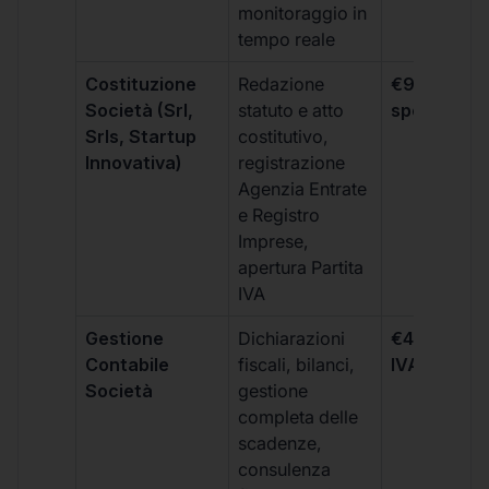
monitoraggio in
tempo reale
Costituzione
Redazione
€99 + IVA 
Società (Srl,
statuto e atto
spese notar
Srls, Startup
costitutivo,
Innovativa)
registrazione
Agenzia Entrate
e Registro
Imprese,
apertura Partita
IVA
Gestione
Dichiarazioni
€499 +
Contabile
fiscali, bilanci,
IVA/quadri
Società
gestione
completa delle
scadenze,
consulenza