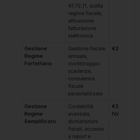
47.72.11, scelta
regime fiscale,
attivazione
fatturazione
elettronica
Gestione
Gestione fiscale
€264 + IVA
Regime
annuale,
Forfettario
monitoraggio
scadenze,
consulenza
fiscale
personalizzata
Gestione
Contabilità
€333 +
Regime
avanzata,
IVA/quadri
Semplificato
dichiarazioni
fiscali, accesso
a report e