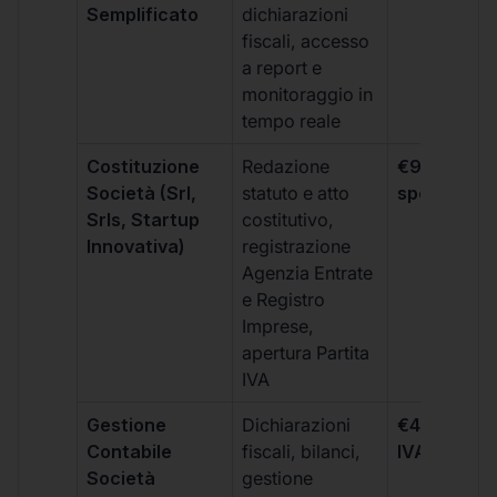
Semplificato
dichiarazioni
fiscali, accesso
a report e
monitoraggio in
tempo reale
Costituzione
Redazione
€99 + IVA 
Società (Srl,
statuto e atto
spese notar
Srls, Startup
costitutivo,
Innovativa)
registrazione
Agenzia Entrate
e Registro
Imprese,
apertura Partita
IVA
Gestione
Dichiarazioni
€499 +
Contabile
fiscali, bilanci,
IVA/quadri
Società
gestione