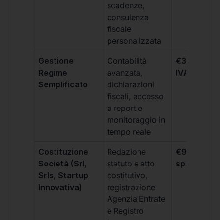
scadenze,
consulenza
fiscale
personalizzata
Gestione
Contabilità
€333 +
Regime
avanzata,
IVA/quadri
Semplificato
dichiarazioni
fiscali, accesso
a report e
monitoraggio in
tempo reale
Costituzione
Redazione
€99 + IVA 
Società (Srl,
statuto e atto
spese notar
Srls, Startup
costitutivo,
Innovativa)
registrazione
Agenzia Entrate
e Registro