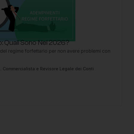
: Quali Sono Nel 2026?
P
 del regime forfettario per non avere problemi con
Li
2
Ap
pe
. Commercialista e Revisore Legale dei Conti