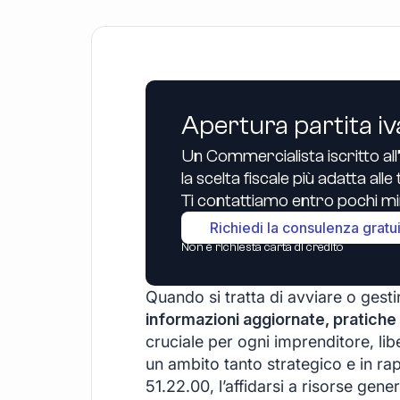
Apertura partita iv
Un Commercialista iscritto all
la scelta fiscale più adatta all
Ti contattiamo entro pochi min
Richiedi la consulenza gratu
Non è richiesta carta di credito
Quando si tratta di avviare o gestir
informazioni aggiornate, pratiche 
cruciale per ogni imprenditore, libe
un ambito tanto strategico e in ra
51.22.00, l’affidarsi a risorse g