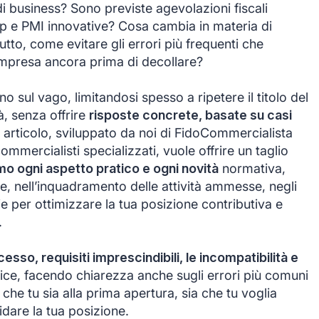
di business? Sono previste agevolazioni fiscali
up e PMI innovative? Cosa cambia in materia di
utto, come evitare gli errori più frequenti che
impresa ancora prima di decollare?
o sul vago, limitandosi spesso a ripetere il titolo del
tà, senza offrire
risposte concrete, basate su casi
 articolo, sviluppato da noi di FidoCommercialista
ommercialisti specializzati, vuole offrire un taglio
mo ogni aspetto pratico e ogni novità
normativa,
ce, nell’inquadramento delle attività ammesse, negli
ie per ottimizzare la tua posizione contributiva e
.
ccesso, requisiti imprescindibili, le incompatibilità e
ce, facendo chiarezza anche sugli errori più comuni
a che tu sia alla prima apertura, sia che tu voglia
dare la tua posizione.