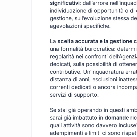
significativi
: dall’errore nell’inqu
individuazione di opportunità o di c
gestione, sull’evoluzione stessa de
agevolazioni specifiche.
La
scelta accurata e la gestione
una formalità burocratica: determin
regolarità nei confronti dell’Agenzia
dedicati, sulla possibilità di otten
contributive. Un’inquadratura erra
distanza di anni, esclusioni inattese
correnti dedicati o ancora incompat
servizi di supporto.
Se stai già operando in questi ambit
sarai già imbattuto in
domande rico
quali attività sono davvero inclus
adempimenti e limiti ci sono rispetto