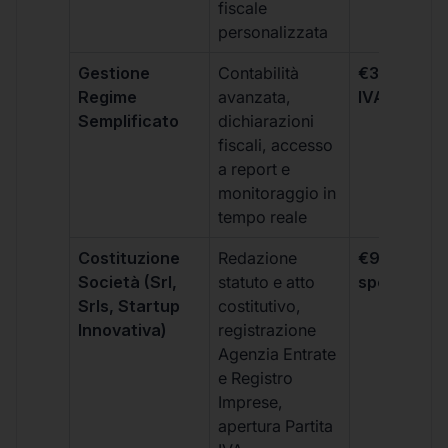
fiscale
personalizzata
Gestione
Contabilità
€333 +
Regime
avanzata,
IVA/quadri
Semplificato
dichiarazioni
fiscali, accesso
a report e
monitoraggio in
tempo reale
Costituzione
Redazione
€99 + IVA 
Società (Srl,
statuto e atto
spese notar
Srls, Startup
costitutivo,
Innovativa)
registrazione
Agenzia Entrate
e Registro
Imprese,
apertura Partita