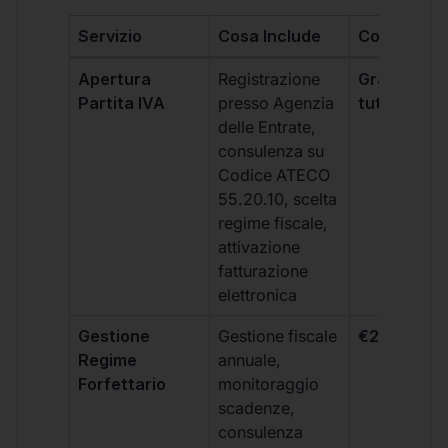
Servizio
Cosa Include
Costo
Apertura
Registrazione
Gratis, incl
Partita IVA
presso Agenzia
tutti i piani
delle Entrate,
consulenza su
Codice ATECO
55.20.10, scelta
regime fiscale,
attivazione
fatturazione
elettronica
Gestione
Gestione fiscale
€264 + IVA
Regime
annuale,
Forfettario
monitoraggio
scadenze,
consulenza