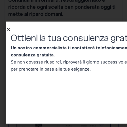
ricorda che ogni scelta ben ponderata oggi ti
mette al riparo domani.
Ottieni la tua consulenza grat
Un nostro commercialista ti contatterà telefonicame
Ottieni la tua consulenza
consulenza gratuita.
Se non dovesse riuscirci, riproverà il giorno successivo e
gratuita!
per prenotare in base alle tue esigenze.