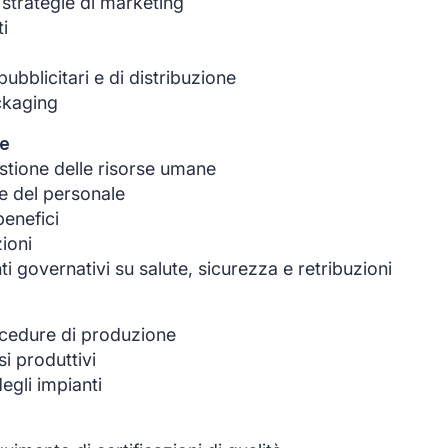
 strategie di marketing
ti
pubblicitari e di distribuzione
ckaging
ne
estione delle risorse umane
e del personale
enefici
ioni
 governativi su salute, sicurezza e retribuzioni
ocedure di produzione
i produttivi
egli impianti