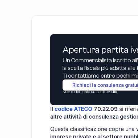
Apertura partita iv
Un Commercialista iscritto all
la scelta fiscale più adatta all
Ti contattiamo entro pochi min
Richiedi la consulenza gratu
Non è richiesta carta di credito
Il
codice ATECO
70.22.09
si riferi
altre attività di consulenza gestio
Questa classificazione copre una
imprese private e al settore pubb