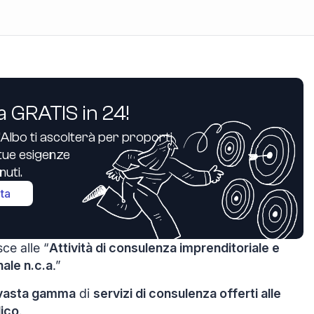
a GRATIS in 24!
’Albo ti ascolterà per proporti
e tue esigenze
uti.
ita
sce alle “
Attività di consulenza imprenditoriale e
nale n.c.a
.”
vasta gamma
di
servizi di consulenza offerti alle
lico
.