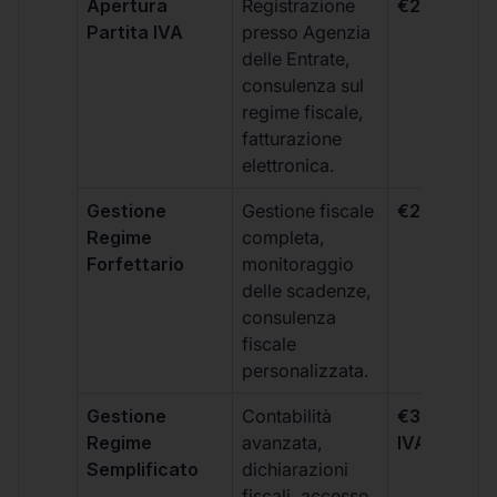
Apertura
Registrazione
€264 + IVA
Partita IVA
presso Agenzia
delle Entrate,
consulenza sul
regime fiscale,
fatturazione
elettronica.
Gestione
Gestione fiscale
€264 + IVA
Regime
completa,
Forfettario
monitoraggio
delle scadenze,
consulenza
fiscale
personalizzata.
Gestione
Contabilità
€333 +
Regime
avanzata,
IVA/quadri
Semplificato
dichiarazioni
fiscali, accesso