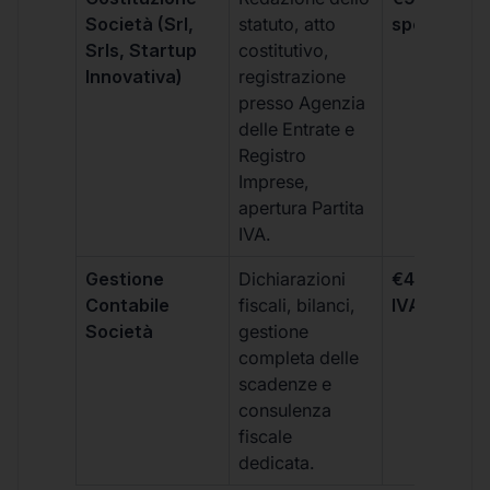
Società (Srl,
statuto, atto
spese notar
Srls, Startup
costitutivo,
Innovativa)
registrazione
presso Agenzia
delle Entrate e
Registro
Imprese,
apertura Partita
IVA.
Gestione
Dichiarazioni
€499 +
Contabile
fiscali, bilanci,
IVA/quadri
Società
gestione
completa delle
scadenze e
consulenza
fiscale
dedicata.