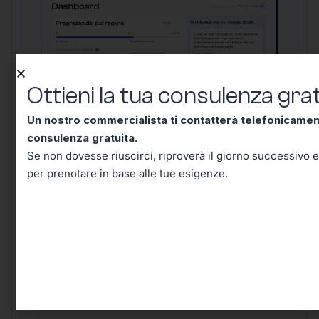
Ottieni la tua consulenza grat
Un nostro commercialista ti contatterà telefonicame
consulenza gratuita.
Un nostro commercialista ti contatterà
Se non dovesse riuscirci, riproverà il giorno successivo e
telefonicamente entro mezz’ora per una
per prenotare in base alle tue esigenze.
consulenza gratuita.
Se non dovesse
riuscirci, riproverà il giorno successivo e in
seguito riceverai un’email per prenotare in
base alle tue esigenze.