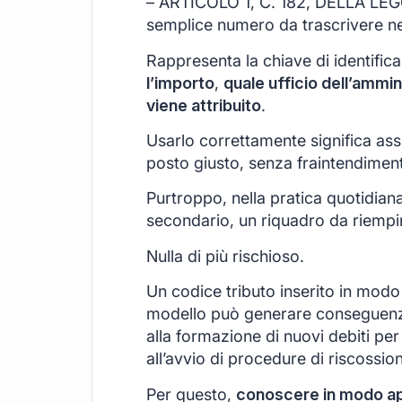
– ARTICOLO 1, C. 182, DELLA LEG
semplice numero da trascrivere n
Rappresenta la chiave di identific
l’importo
,
quale ufficio dell’ammin
viene attribuito
.
Usarlo correttamente significa ass
posto giusto, senza fraintendimenti
Purtroppo, nella pratica quotidian
secondario, un riquadro da riempir
Nulla di più rischioso.
Un codice tributo inserito in modo 
modello può generare conseguenz
alla formazione di nuovi debiti per 
all’avvio di procedure di riscossio
Per questo,
conoscere in modo appr