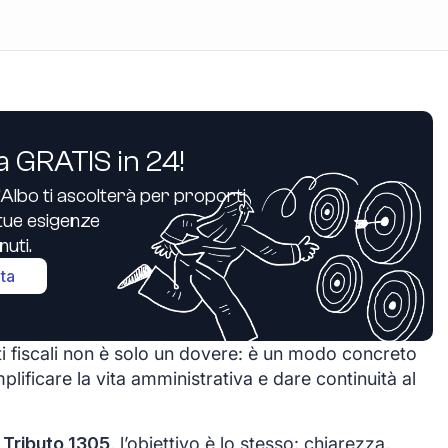
a GRATIS in 24!
’Albo ti ascolterà per proporti
e tue esigenze
uti.
ita
i fiscali non è solo un dovere: è un modo concreto
plificare la vita amministrativa e dare continuità al
 Tributo 1305
, l’obiettivo è lo stesso: chiarezza,