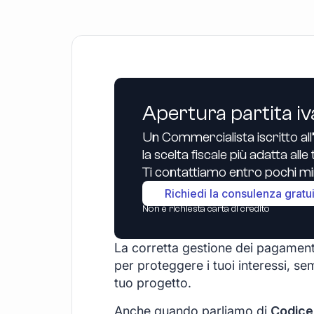
Apertura partita iv
Un Commercialista iscritto all
la scelta fiscale più adatta all
Ti contattiamo entro pochi min
Richiedi la consulenza gratu
Non è richiesta carta di credito
La corretta gestione dei pagament
per proteggere i tuoi interessi, sem
tuo progetto.
Anche quando parliamo di
Codice