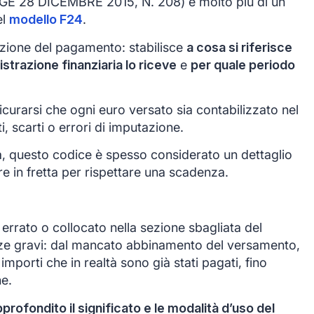
GE 28 DICEMBRE 2015, N. 208) è molto più di un
el
modello F24
.
azione del pagamento: stabilisce
a cosa si riferisce
istrazione finanziaria lo riceve
e
per quale periodo
icurarsi che ogni euro versato sia contabilizzato nel
, scarti o errori di imputazione.
a, questo codice è spesso considerato un dettaglio
e in fretta per rispettare una scadenza.
errato o collocato nella sezione sbagliata del
e gravi: dal mancato abbinamento del versamento,
importi che in realtà sono già stati pagati, fino
ne.
ofondito il significato e le modalità d’uso del