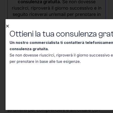
consulenza gratuita.
Se non dovesse
riuscirci, riproverà il giorno successivo e in
seguito riceverai un’email per prenotare in
base alle tue esigenze.
Ottieni la tua consulenza grat
Un nostro commercialista ti contatterà telefonicame
consulenza gratuita.
Se non dovesse riuscirci, riproverà il giorno successivo e
per prenotare in base alle tue esigenze.
Conclusione – Tutto Quello
Che Dovevi Sapere Sul Codice
Tributo 1328, Adesso lo Sai!
Arrivati a questo punto, hai davvero tutti gli
strumenti per comprendere e affrontare con