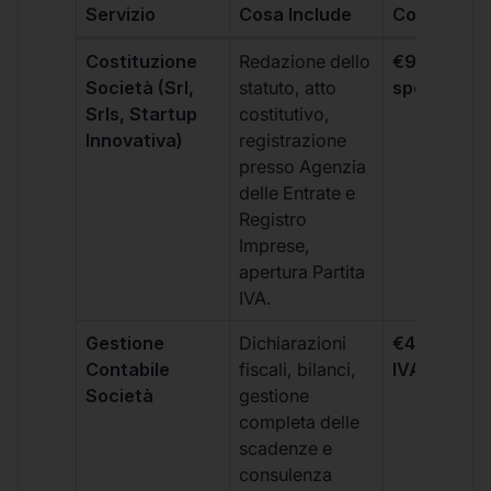
Servizio
Cosa Include
Costo
Costituzione
Redazione dello
€99 + IVA 
Società (Srl,
statuto, atto
spese notar
Srls, Startup
costitutivo,
Innovativa)
registrazione
presso Agenzia
delle Entrate e
Registro
Imprese,
apertura Partita
IVA.
Gestione
Dichiarazioni
€499 +
Contabile
fiscali, bilanci,
IVA/quadri
Società
gestione
completa delle
scadenze e
consulenza