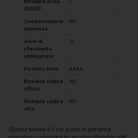
Modalità d’uso
D
(D/E/R)
Compensazione
NO
ammessa
Anno di
SI
riferimento
obbligatorio
Formato anno
AAAA
Richiede codice
NO
ufficio
Richiede codice
NO
atto
Questa tabella è il tuo punto di partenza
operativo: concentra in un colpo d’occhio tutti