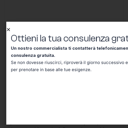
Conclusione – Tutto Quello
Ottieni la tua consulenza grat
Che Dovevi Sapere Sul Codice
Un nostro commercialista ti contatterà telefonicame
Tributo 1541, Adesso lo Sai!
consulenza gratuita.
Se non dovesse riuscirci, riproverà il giorno successivo e
per prenotare in base alle tue esigenze.
Arrivati a questo punto, hai davvero tutti gli
strumenti per comprendere e affrontare con
sicurezza le implicazioni pratiche del
Codice
Tributo 1541
.
Quello che all’inizio poteva sembrare un
semplice dettaglio burocratico si rivela, nella
quotidianità di chi lavora e fa impresa, un