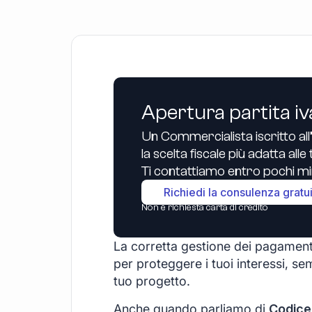
Apertura partita iv
Un Commercialista iscritto all
la scelta fiscale più adatta all
Ti contattiamo entro pochi min
Richiedi la consulenza gratu
Non è richiesta carta di credito
La corretta gestione dei pagament
per proteggere i tuoi interessi, sem
tuo progetto.
Anche quando parliamo di
Codice