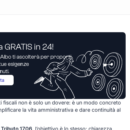
a GRATIS in 24!
’Albo ti ascolterà per proporti
e tue esigenze
uti.
ita
i fiscali non è solo un dovere: è un modo concreto
plificare la vita amministrativa e dare continuità al
 Tributo 1706
, l’obiettivo è lo stesso: chiarezza,