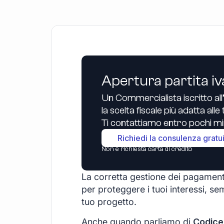
Apertura partita iv
Un Commercialista iscritto all
la scelta fiscale più adatta all
Ti contattiamo entro pochi min
Richiedi la consulenza gratu
Non è richiesta carta di credito
La corretta gestione dei pagament
per proteggere i tuoi interessi, sem
tuo progetto.
Anche quando parliamo di
Codice 