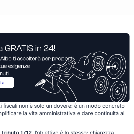
a GRATIS in 24!
’Albo ti ascolterà per proporti
e tue esigenze
uti.
ita
i fiscali non è solo un dovere: è un modo concreto
plificare la vita amministrativa e dare continuità al
Tributo 1712
, l’obiettivo è lo stesso: chiarezza,