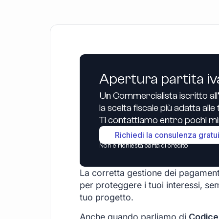
Apertura partita iv
Un Commercialista iscritto all
la scelta fiscale più adatta all
Ti contattiamo entro pochi min
Richiedi la consulenza gratu
Non è richiesta carta di credito
La corretta gestione dei pagament
per proteggere i tuoi interessi, sem
tuo progetto.
Anche quando parliamo di
Codice