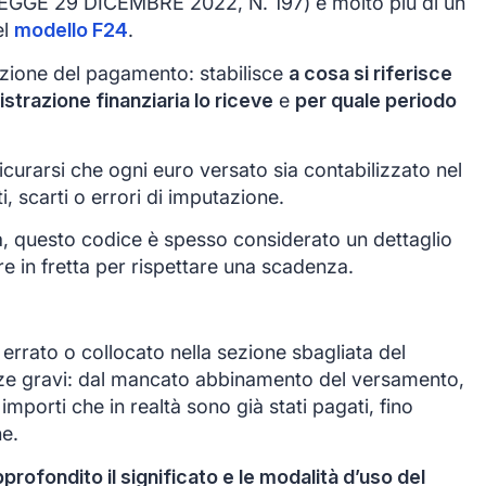
LEGGE 29 DICEMBRE 2022, N. 197) è molto più di un
el
modello F24
.
azione del pagamento: stabilisce
a cosa si riferisce
istrazione finanziaria lo riceve
e
per quale periodo
icurarsi che ogni euro versato sia contabilizzato nel
, scarti o errori di imputazione.
a, questo codice è spesso considerato un dettaglio
e in fretta per rispettare una scadenza.
errato o collocato nella sezione sbagliata del
e gravi: dal mancato abbinamento del versamento,
importi che in realtà sono già stati pagati, fino
ne.
ofondito il significato e le modalità d’uso del