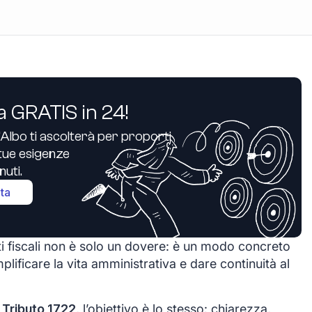
a GRATIS in 24!
’Albo ti ascolterà per proporti
e tue esigenze
uti.
ita
i fiscali non è solo un dovere: è un modo concreto
plificare la vita amministrativa e dare continuità al
 Tributo 1722
, l’obiettivo è lo stesso: chiarezza,