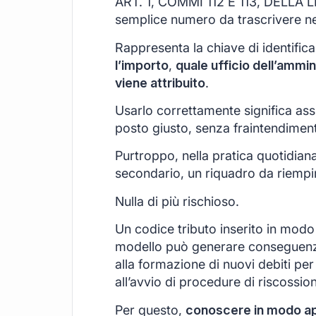
ART. 1, COMMI 112 E 113, DELLA 
semplice numero da trascrivere n
Rappresenta la chiave di identific
l’importo
,
quale ufficio dell’ammin
viene attribuito
.
Usarlo correttamente significa ass
posto giusto, senza fraintendimenti
Purtroppo, nella pratica quotidian
secondario, un riquadro da riempir
Nulla di più rischioso.
Un codice tributo inserito in modo 
modello può generare conseguenz
alla formazione di nuovi debiti per 
all’avvio di procedure di riscossio
Per questo,
conoscere in modo appr