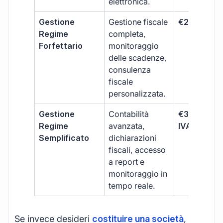
elettronica.
Gestione
Gestione fiscale
€264 + IVA
Regime
completa,
Forfettario
monitoraggio
delle scadenze,
consulenza
fiscale
personalizzata.
Gestione
Contabilità
€333 +
Regime
avanzata,
IVA/quadri
Semplificato
dichiarazioni
fiscali, accesso
a report e
monitoraggio in
tempo reale.
Se invece desideri
costituire una società
,