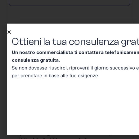
Ottieni la tua consulenza grat
Conclusione – Tutto Quello
Un nostro commercialista ti contatterà telefonicame
Che Dovevi Sapere Sul Codice
consulenza gratuita.
Tributo 2521, Adesso lo Sai!
Se non dovesse riuscirci, riproverà il giorno successivo e
per prenotare in base alle tue esigenze.
Arrivati a questo punto, hai davvero tutti gli
strumenti per comprendere e affrontare con
sicurezza le implicazioni pratiche del
Codice
Tributo 2521
.
Quello che all’inizio poteva sembrare un
semplice dettaglio burocratico si rivela, nella