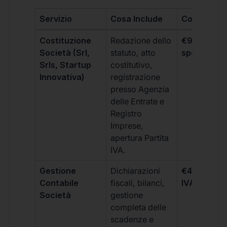
Servizio
Cosa Include
Costo
Costituzione
Redazione dello
€99 + IVA 
Società (Srl,
statuto, atto
spese notar
Srls, Startup
costitutivo,
Innovativa)
registrazione
presso Agenzia
delle Entrate e
Registro
Imprese,
apertura Partita
IVA.
Gestione
Dichiarazioni
€499 +
Contabile
fiscali, bilanci,
IVA/quadri
Società
gestione
completa delle
scadenze e