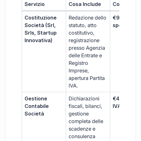
Servizio
Cosa Include
Costo
Costituzione
Redazione dello
€99 + IVA 
Società (Srl,
statuto, atto
spese notar
Srls, Startup
costitutivo,
Innovativa)
registrazione
presso Agenzia
delle Entrate e
Registro
Imprese,
apertura Partita
IVA.
Gestione
Dichiarazioni
€499 +
Contabile
fiscali, bilanci,
IVA/quadri
Società
gestione
completa delle
scadenze e
consulenza