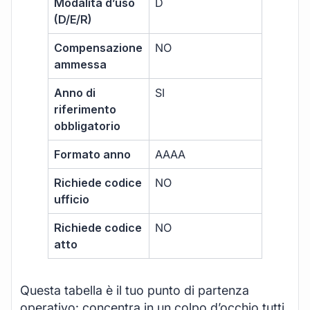
Modalità d’uso
D
(D/E/R)
Compensazione
NO
ammessa
Anno di
SI
riferimento
obbligatorio
Formato anno
AAAA
Richiede codice
NO
ufficio
Richiede codice
NO
atto
Questa tabella è il tuo punto di partenza
operativo: concentra in un colpo d’occhio tutti