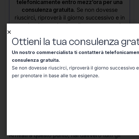
telefonicamente entro mezz’ora per una
consulenza gratuita.
Se non dovesse
riuscirci, riproverà il giorno successivo e in
seguito riceverai un’email per prenotare in
base alle tue esigenze.
Ottieni la tua consulenza grat
Un nostro commercialista ti contatterà telefonicame
consulenza gratuita.
Se non dovesse riuscirci, riproverà il giorno successivo e
per prenotare in base alle tue esigenze.
Conclusione – Tutto Quello
Che Dovevi Sapere Sul Codice
Tributo 2728, Adesso lo Sai!
Arrivati a questo punto, hai davvero tutti gli