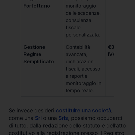
Forfettario
monitoraggio
delle scadenze,
consulenza
fiscale
personalizzata.
Gestione
Contabilità
€333 +
Regime
avanzata,
IVA/quadri
Semplificato
dichiarazioni
fiscali, accesso
a report e
monitoraggio in
tempo reale.
Se invece desideri
costituire una società
,
come una
Srl
o una
Srls
, possiamo occuparci
di tutto: dalla redazione dello statuto e dell’atto
costitutivo alla registrazione presso il Registro