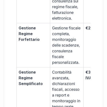
consulenza sul
regime fiscale,
fatturazione
elettronica.
Gestione
Gestione fiscale
€264 + IVA
Regime
completa,
Forfettario
monitoraggio
delle scadenze,
consulenza
fiscale
personalizzata.
Gestione
Contabilità
€333 +
Regime
avanzata,
IVA/quadri
Semplificato
dichiarazioni
fiscali, accesso
a report e
monitoraggio in
tempo reale.