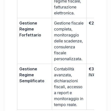
regime fiscale,
fatturazione
elettronica.
Gestione
Gestione fiscale
€264 + IVA
Regime
completa,
Forfettario
monitoraggio
delle scadenze,
consulenza
fiscale
personalizzata.
Gestione
Contabilità
€333 +
Regime
avanzata,
IVA/quadri
Semplificato
dichiarazioni
fiscali, accesso
a report e
monitoraggio in
tempo reale.