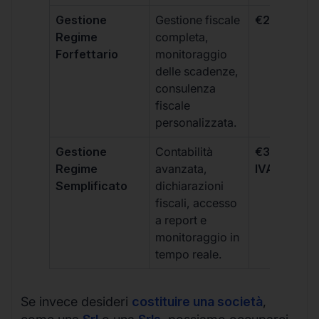
Gestione
Gestione fiscale
€264 + IVA
Regime
completa,
Forfettario
monitoraggio
delle scadenze,
consulenza
fiscale
personalizzata.
Gestione
Contabilità
€333 +
Regime
avanzata,
IVA/quadri
Semplificato
dichiarazioni
fiscali, accesso
a report e
monitoraggio in
tempo reale.
Se invece desideri
costituire una società
,