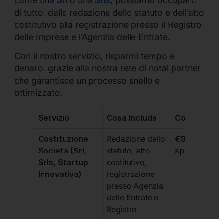
come una
Srl
o una
Srls
, possiamo occuparci
di tutto: dalla redazione dello statuto e dell’atto
costitutivo alla registrazione presso il Registro
delle Imprese e l’Agenzia delle Entrate.
Con il nostro servizio, risparmi tempo e
denaro, grazie alla nostra rete di notai partner
che garantisce un processo snello e
ottimizzato.
Servizio
Cosa Include
Costo
Costituzione
Redazione dello
€99 + IVA 
Società (Srl,
statuto, atto
spese notar
Srls, Startup
costitutivo,
Innovativa)
registrazione
presso Agenzia
delle Entrate e
Registro