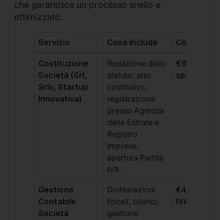
che garantisce un processo snello e
ottimizzato.
Servizio
Cosa Include
Costo
Costituzione
Redazione dello
€99 + IVA 
Società (Srl,
statuto, atto
spese notar
Srls, Startup
costitutivo,
Innovativa)
registrazione
presso Agenzia
delle Entrate e
Registro
Imprese,
apertura Partita
IVA.
Gestione
Dichiarazioni
€499 +
Contabile
fiscali, bilanci,
IVA/quadri
Società
gestione