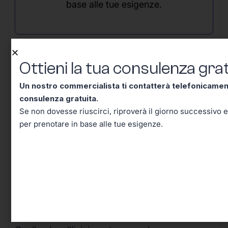
base alle tue esigenze.
Ottieni la tua consulenza grat
Un nostro commercialista ti contatterà telefonicame
Conclusione – Tutto Quello
consulenza gratuita.
Se non dovesse riuscirci, riproverà il giorno successivo e
Che Dovevi Sapere Sul Codice
per prenotare in base alle tue esigenze.
Tributo 3847, Adesso lo Sai!
Arrivati a questo punto, hai davvero tutti gli
strumenti per comprendere e affrontare con
sicurezza le implicazioni pratiche del
Codice
Tributo 3847
.