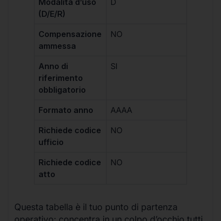
Modalità d’uso
D
(D/E/R)
Compensazione
NO
ammessa
Anno di
SI
riferimento
obbligatorio
Formato anno
AAAA
Richiede codice
NO
ufficio
Richiede codice
NO
atto
Questa tabella è il tuo punto di partenza
operativo: concentra in un colpo d’occhio tutti