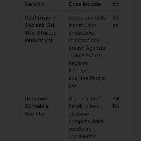
Servizio
Cosa Include
Costo
Costituzione
Redazione dello
€99 + IVA 
Società (Srl,
statuto, atto
spese notar
Srls, Startup
costitutivo,
Innovativa)
registrazione
presso Agenzia
delle Entrate e
Registro
Imprese,
apertura Partita
IVA.
Gestione
Dichiarazioni
€499 +
Contabile
fiscali, bilanci,
IVA/quadri
Società
gestione
completa delle
scadenze e
consulenza