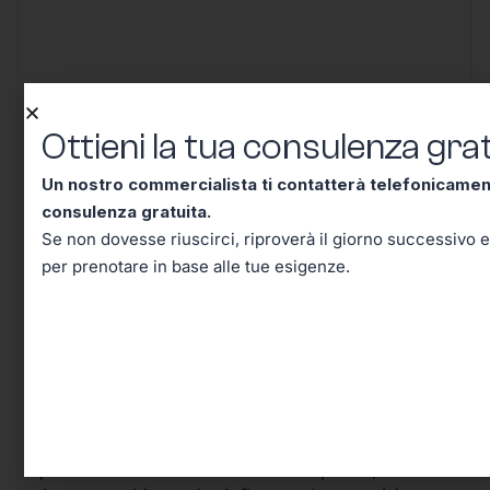
Conclusione – Tutto Quello
Ottieni la tua consulenza grat
Che Dovevi Sapere Sul Codice
Un nostro commercialista ti contatterà telefonicame
Tributo 3858, Adesso lo Sai!
consulenza gratuita.
Se non dovesse riuscirci, riproverà il giorno successivo e
per prenotare in base alle tue esigenze.
Arrivati a questo punto, hai davvero tutti gli
strumenti per comprendere e affrontare con
sicurezza le implicazioni pratiche del
Codice
Tributo 3858
.
Quello che all’inizio poteva sembrare un
semplice dettaglio burocratico si rivela, nella
quotidianità di chi lavora e fa impresa, un