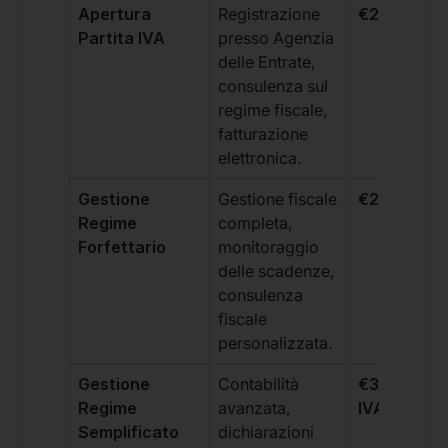
Apertura
Registrazione
€264 + IVA
Partita IVA
presso Agenzia
delle Entrate,
consulenza sul
regime fiscale,
fatturazione
elettronica.
Gestione
Gestione fiscale
€264 + IVA
Regime
completa,
Forfettario
monitoraggio
delle scadenze,
consulenza
fiscale
personalizzata.
Gestione
Contabilità
€333 +
Regime
avanzata,
IVA/quadri
Semplificato
dichiarazioni