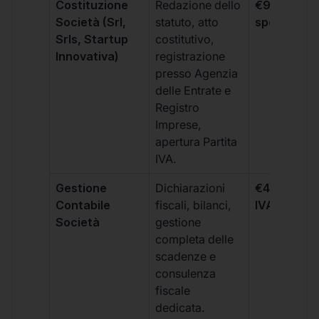
Costituzione
Redazione dello
€99 + IVA 
Società (Srl,
statuto, atto
spese notar
Srls, Startup
costitutivo,
Innovativa)
registrazione
presso Agenzia
delle Entrate e
Registro
Imprese,
apertura Partita
IVA.
Gestione
Dichiarazioni
€499 +
Contabile
fiscali, bilanci,
IVA/quadri
Società
gestione
completa delle
scadenze e
consulenza
fiscale
dedicata.