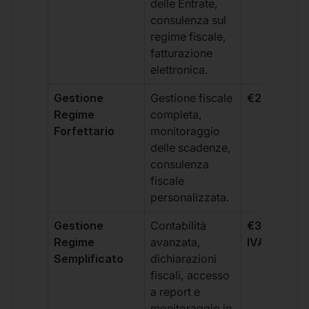
delle Entrate,
consulenza sul
regime fiscale,
fatturazione
elettronica.
Gestione
Gestione fiscale
€264 + IVA
Regime
completa,
Forfettario
monitoraggio
delle scadenze,
consulenza
fiscale
personalizzata.
Gestione
Contabilità
€333 +
Regime
avanzata,
IVA/quadri
Semplificato
dichiarazioni
fiscali, accesso
a report e
monitoraggio in