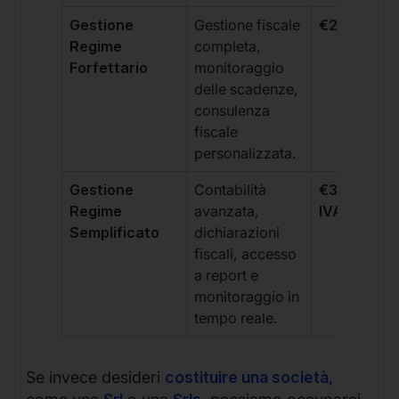
Gestione
Gestione fiscale
€264 + IVA
Regime
completa,
Forfettario
monitoraggio
delle scadenze,
consulenza
fiscale
personalizzata.
Gestione
Contabilità
€333 +
Regime
avanzata,
IVA/quadri
Semplificato
dichiarazioni
fiscali, accesso
a report e
monitoraggio in
tempo reale.
Se invece desideri
costituire una società
,