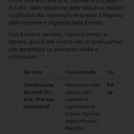
come una
Srl
o una
Srls
, possiamo occuparci
di tutto: dalla redazione dello statuto e dell’atto
costitutivo alla registrazione presso il Registro
delle Imprese e l’Agenzia delle Entrate.
Con il nostro servizio, risparmi tempo e
denaro, grazie alla nostra rete di notai partner
che garantisce un processo snello e
ottimizzato.
Servizio
Cosa Include
Costo
Costituzione
Redazione dello
€99 + IVA 
Società (Srl,
statuto, atto
spese notar
Srls, Startup
costitutivo,
Innovativa)
registrazione
presso Agenzia
delle Entrate e
Registro