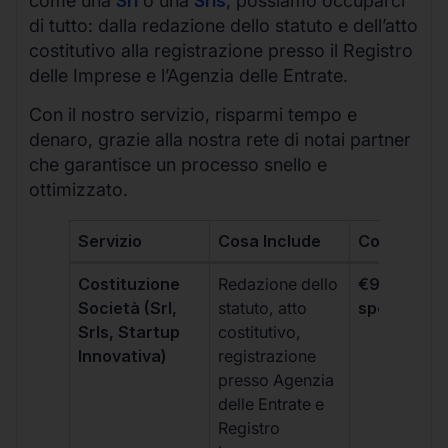
come una
Srl
o una
Srls
, possiamo occuparci
di tutto: dalla redazione dello statuto e dell’atto
costitutivo alla registrazione presso il Registro
delle Imprese e l’Agenzia delle Entrate.
Con il nostro servizio, risparmi tempo e
denaro, grazie alla nostra rete di notai partner
che garantisce un processo snello e
ottimizzato.
Servizio
Cosa Include
Costo
Costituzione
Redazione dello
€99 + IVA 
Società (Srl,
statuto, atto
spese notar
Srls, Startup
costitutivo,
Innovativa)
registrazione
presso Agenzia
delle Entrate e
Registro