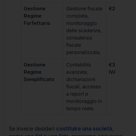
Gestione
Gestione fiscale
€264 + IVA
Regime
completa,
Forfettario
monitoraggio
delle scadenze,
consulenza
fiscale
personalizzata.
Gestione
Contabilità
€333 +
Regime
avanzata,
IVA/quadri
Semplificato
dichiarazioni
fiscali, accesso
a report e
monitoraggio in
tempo reale.
Se invece desideri
costituire una società
,