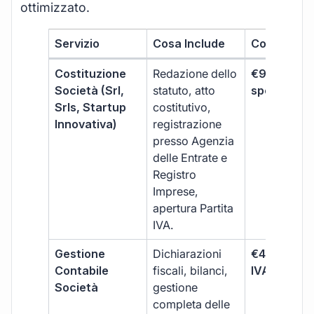
ottimizzato.
Servizio
Cosa Include
Costo
Costituzione
Redazione dello
€99 + IVA 
Società (Srl,
statuto, atto
spese notar
Srls, Startup
costitutivo,
Innovativa)
registrazione
presso Agenzia
delle Entrate e
Registro
Imprese,
apertura Partita
IVA.
Gestione
Dichiarazioni
€499 +
Contabile
fiscali, bilanci,
IVA/quadri
Società
gestione
completa delle