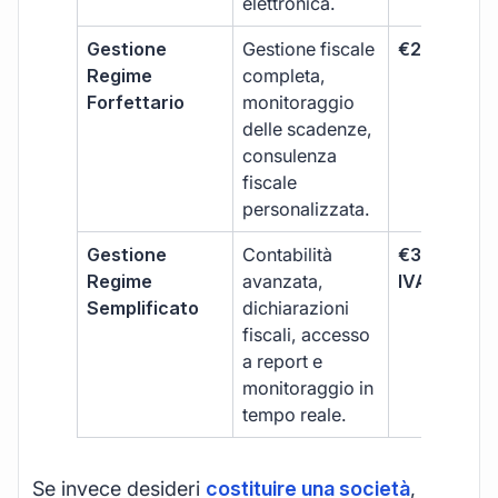
elettronica.
Gestione
Gestione fiscale
€264 + IVA
Regime
completa,
Forfettario
monitoraggio
delle scadenze,
consulenza
fiscale
personalizzata.
Gestione
Contabilità
€333 +
Regime
avanzata,
IVA/quadri
Semplificato
dichiarazioni
fiscali, accesso
a report e
monitoraggio in
tempo reale.
Se invece desideri
costituire una società
,