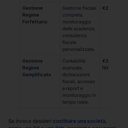
Gestione
Gestione fiscale
€264 + IVA
Regime
completa,
Forfettario
monitoraggio
delle scadenze,
consulenza
fiscale
personalizzata.
Gestione
Contabilità
€333 +
Regime
avanzata,
IVA/quadri
Semplificato
dichiarazioni
fiscali, accesso
a report e
monitoraggio in
tempo reale.
Se invece desideri
costituire una società
,