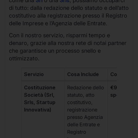
come una
Srl
o una
Srls
, possiamo occuparci
di tutto: dalla redazione dello statuto e dell’atto
costitutivo alla registrazione presso il Registro
delle Imprese e l’Agenzia delle Entrate.
Con il nostro servizio, risparmi tempo e
denaro, grazie alla nostra rete di notai partner
che garantisce un processo snello e
ottimizzato.
Servizio
Cosa Include
Costo
Costituzione
Redazione dello
€99 + IVA 
Società (Srl,
statuto, atto
spese notar
Srls, Startup
costitutivo,
Innovativa)
registrazione
presso Agenzia
delle Entrate e
Registro