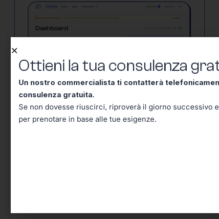
Ottieni la tua consulenza grat
Un nostro commercialista ti contatterà telefonicame
consulenza gratuita.
Se non dovesse riuscirci, riproverà il giorno successivo e
per prenotare in base alle tue esigenze.
Un nostro commercialista ti contatterà
telefonicamente entro mezz’ora per una
consulenza gratuita.
Se non dovesse
riuscirci, riproverà il giorno successivo e in
seguito riceverai un’email per prenotare in
base alle tue esigenze.