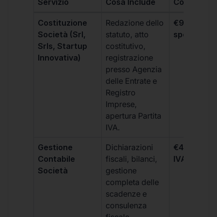
Servizio
Cosa Include
Costo
Costituzione
Redazione dello
€99 + IVA 
Società (Srl,
statuto, atto
spese notar
Srls, Startup
costitutivo,
Innovativa)
registrazione
presso Agenzia
delle Entrate e
Registro
Imprese,
apertura Partita
IVA.
Gestione
Dichiarazioni
€499 +
Contabile
fiscali, bilanci,
IVA/quadri
Società
gestione
completa delle
scadenze e
consulenza