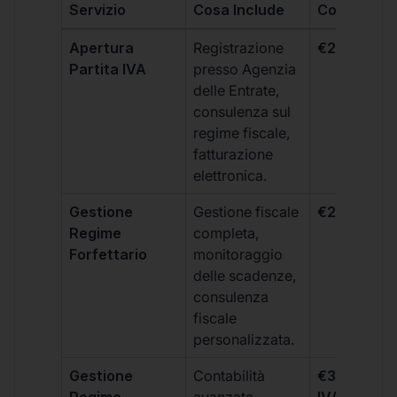
Servizio
Cosa Include
Costo
Apertura
Registrazione
€264 + IVA
Partita IVA
presso Agenzia
delle Entrate,
consulenza sul
regime fiscale,
fatturazione
elettronica.
Gestione
Gestione fiscale
€264 + IVA
Regime
completa,
Forfettario
monitoraggio
delle scadenze,
consulenza
fiscale
personalizzata.
Gestione
Contabilità
€333 +
Regime
avanzata,
IVA/quadri