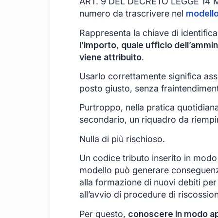
ART. 9 DEL DECRETO LEGGE 14 MAG
numero da trascrivere nel
modell
Rappresenta la chiave di identific
l’importo
,
quale ufficio dell’ammin
viene attribuito
.
Usarlo correttamente significa ass
posto giusto, senza fraintendimenti
Purtroppo, nella pratica quotidian
secondario, un riquadro da riempir
Nulla di più rischioso.
Un codice tributo inserito in modo 
modello può generare conseguenz
alla formazione di nuovi debiti per 
all’avvio di procedure di riscossio
Per questo,
conoscere in modo appr