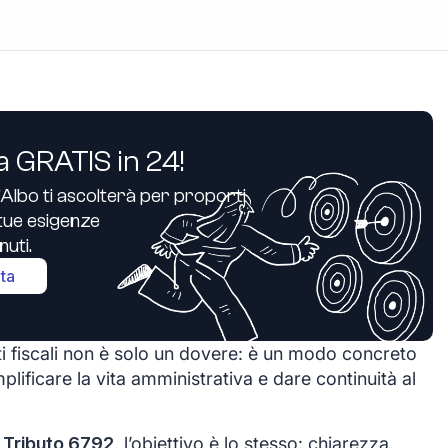
a GRATIS in 24!
’Albo ti ascolterà per proporti
e tue esigenze
uti.
ita
i fiscali non è solo un dovere: è un modo concreto
plificare la vita amministrativa e dare continuità al
 Tributo 6792
, l’obiettivo è lo stesso: chiarezza,