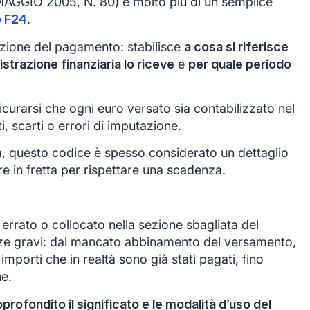
GIO 2005, N. 80) è molto più di un semplice
o F24
.
azione del pagamento: stabilisce
a cosa si riferisce
istrazione finanziaria lo riceve
e
per quale periodo
icurarsi che ogni euro versato sia contabilizzato nel
, scarti o errori di imputazione.
a, questo codice è spesso considerato un dettaglio
e in fretta per rispettare una scadenza.
errato o collocato nella sezione sbagliata del
e gravi: dal mancato abbinamento del versamento,
importi che in realtà sono già stati pagati, fino
ne.
ofondito il significato e le modalità d’uso del