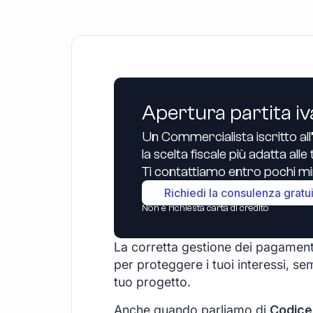
Apertura partita iv
Un Commercialista iscritto all
la scelta fiscale più adatta all
Ti contattiamo entro pochi min
Richiedi la consulenza gratu
Non è richiesta carta di credito
La corretta gestione dei pagament
per proteggere i tuoi interessi, sem
tuo progetto.
Anche quando parliamo di
Codice