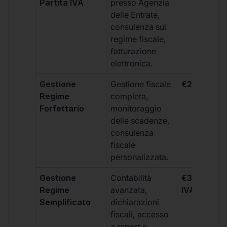
Partita IVA
presso Agenzia
delle Entrate,
consulenza sul
regime fiscale,
fatturazione
elettronica.
Gestione
Gestione fiscale
€264 + IVA
Regime
completa,
Forfettario
monitoraggio
delle scadenze,
consulenza
fiscale
personalizzata.
Gestione
Contabilità
€333 +
Regime
avanzata,
IVA/quadri
Semplificato
dichiarazioni
fiscali, accesso
a report e