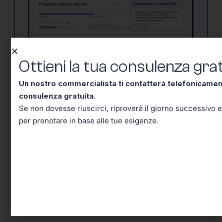
Ottieni la tua consulenza grat
Un nostro commercialista ti contatterà telefonicame
Un nostro commercialista ti contatterà
consulenza gratuita.
telefonicamente entro mezz’ora per una
Se non dovesse riuscirci, riproverà il giorno successivo e
consulenza gratuita.
Se non dovesse
per prenotare in base alle tue esigenze.
riuscirci, riproverà il giorno successivo e in
seguito riceverai un’email per prenotare in
base alle tue esigenze.