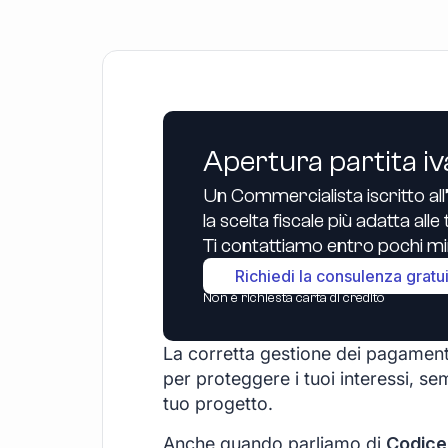
Apertura partita iv
Un Commercialista iscritto all
la scelta fiscale più adatta all
Ti contattiamo entro pochi min
Richiedi la consulenza gratu
Non è richiesta carta di credito
La corretta gestione dei pagament
per proteggere i tuoi interessi, sem
tuo progetto.
Anche quando parliamo di
Codice