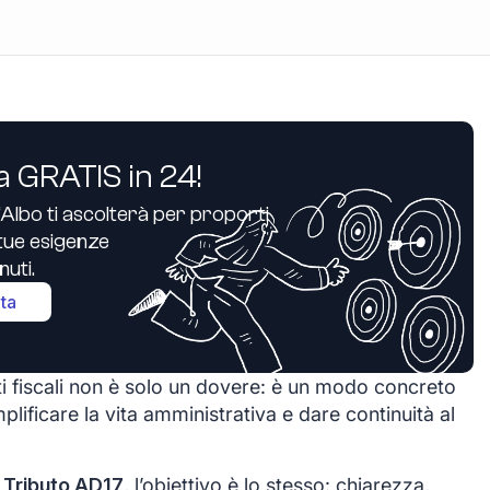
a GRATIS in 24!
’Albo ti ascolterà per proporti
e tue esigenze
uti.
ita
i fiscali non è solo un dovere: è un modo concreto
plificare la vita amministrativa e dare continuità al
 Tributo AD17
, l’obiettivo è lo stesso: chiarezza,