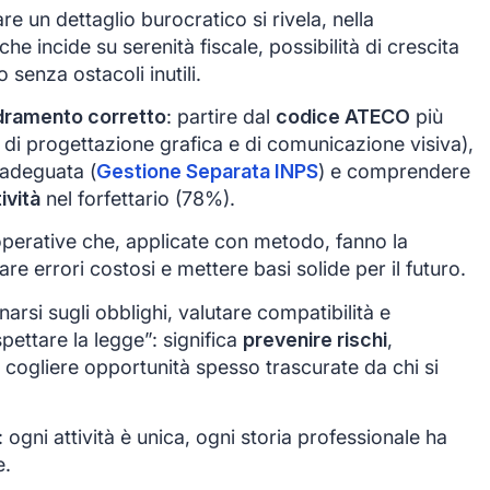
re un dettaglio burocratico si rivela, nella
che incide su serenità fiscale, possibilità di crescita
 senza ostacoli inutili.
dramento corretto
: partire dal
codice ATECO
più
à di progettazione grafica e di comunicazione visiva),
adeguata (
Gestione Separata INPS
) e comprendere
ività
nel forfettario (78%).
operative che, applicate con metodo, fanno la
tare errori costosi e mettere basi solide per il futuro.
arsi sugli obblighi, valutare compatibilità e
spettare la legge”: significa
prevenire rischi
,
e cogliere opportunità spesso trascurate da chi si
ni attività è unica, ogni storia professionale ha
e.