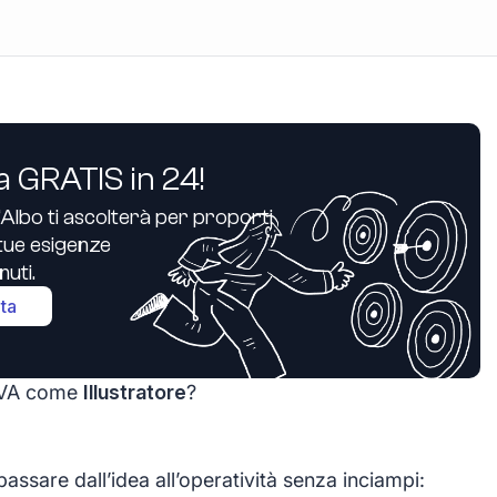
a GRATIS in 24!
’Albo ti ascolterà per proporti
e tue esigenze
uti.
ita
a IVA come
Illustratore
?
assare dall’idea all’operatività senza inciampi: