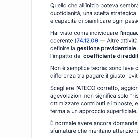
Quello che all’inizio poteva sembra
quotidianità, una scelta strategica 
e capacità di pianificare ogni passo
Hai visto come individuare l’
inqua
coerente (
74.12.09
— Altre attivit
definire la
gestione previdenziale
l’impatto del
coefficiente di reddit
Non è semplice teoria: sono leve 
differenza tra pagare il giusto, evi
Scegliere l’ATECO corretto, aggiorn
agevolazioni non significa solo “ri
ottimizzare contributi e imposte, 
ferma a un approccio superficiale.
È normale avere ancora domande: og
sfumature che meritano attenzion