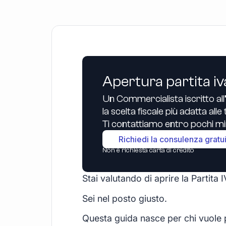
Apertura partita iv
Un Commercialista iscritto all
la scelta fiscale più adatta all
Ti contattiamo entro pochi min
Richiedi la consulenza gratu
Non è richiesta carta di credito
Stai valutando di aprire la Partit
Sei nel posto giusto.
Questa guida nasce per chi vuole p