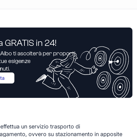
a GRATIS in 24!
’Albo ti ascolterà per proporti
e tue esigenze
uti.
ita
 effettua un servizio trasporto di
pagamento, ovvero su stazionamento in apposite