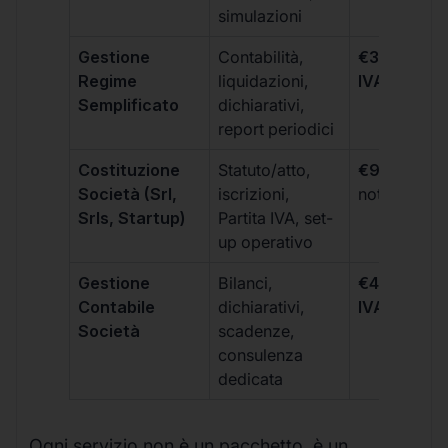
simulazioni
Gestione
Contabilità,
€300 +
Regime
liquidazioni,
IVA/quadri
Semplificato
dichiarativi,
report periodici
Costituzione
Statuto/atto,
€99 + IVA
+
Società (Srl,
iscrizioni,
notarili
Srls, Startup)
Partita IVA, set-
up operativo
Gestione
Bilanci,
€499 +
Contabile
dichiarativi,
IVA/quadri
Società
scadenze,
consulenza
dedicata
Ogni servizio non è un pacchetto, è un