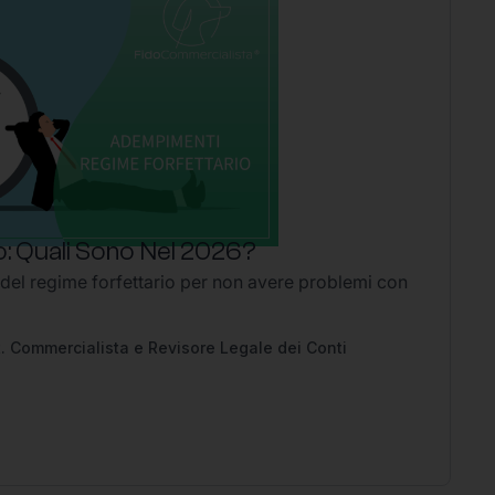
: Quali Sono Nel 2026?
P
 del regime forfettario per non avere problemi con
Li
2
Ap
pe
. Commercialista e Revisore Legale dei Conti