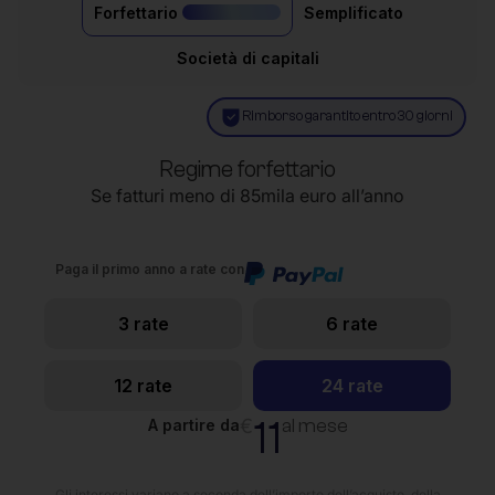
Forfettario
Semplificato
il più acquistato
Società di capitali
Rimborso garantito entro 30 giorni
Regime forfettario
Se fatturi meno di 85mila euro all’anno
Paga il primo anno a rate con
3 rate
6 rate
12 rate
24 rate
11
€
al mese
A partire da
Gli interessi variano a seconda dell’importo dell’acquisto, della