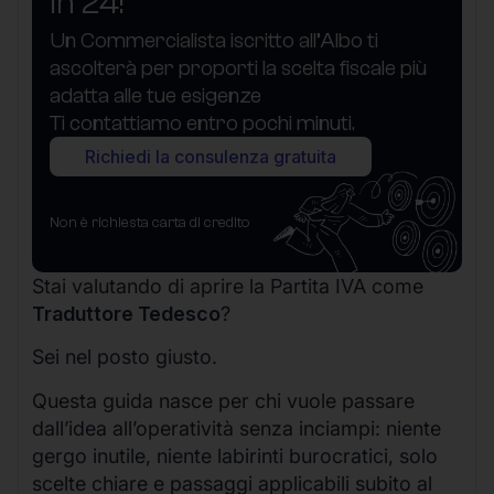
in 24!
Un Commercialista iscritto all’Albo ti
ascolterà per proporti la scelta fiscale più
adatta alle tue esigenze
Ti contattiamo entro pochi minuti.
Richiedi la consulenza gratuita
Non è richiesta carta di credito
Stai valutando di aprire la Partita IVA come
Traduttore Tedesco
?
Sei nel posto giusto.
Questa guida nasce per chi vuole passare
dall’idea all’operatività senza inciampi: niente
gergo inutile, niente labirinti burocratici, solo
scelte chiare e passaggi applicabili subito al