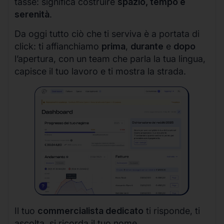
tasse: significa costruire
spazio, tempo e
serenità
.
Da oggi tutto ciò che ti serviva è a portata di
click: ti affianchiamo
prima
,
durante
e
dopo
l’apertura, con un team che parla la tua lingua,
capisce il tuo lavoro e ti mostra la strada.
Il tuo
commercialista dedicato
ti risponde, ti
ascolta, si ricorda il tuo nome.