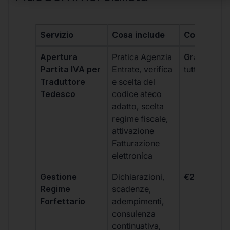
Servizio
Cosa include
Costo
Apertura
Pratica Agenzia
Gratis
(incl
Partita IVA per
Entrate, verifica
tutti i piani)
Traduttore
e scelta del
Tedesco
codice ateco
adatto, scelta
regime fiscale,
attivazione
Fatturazione
elettronica
Gestione
Dichiarazioni,
€264 + IVA
Regime
scadenze,
Forfettario
adempimenti,
consulenza
continuativa,