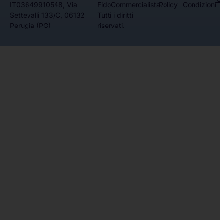
IT03649910548, Via
FidoCommercialista.
Policy
Condizioni
Settevalli 133/C, 06132
Tutti i diritti
Perugia (PG)
riservati.