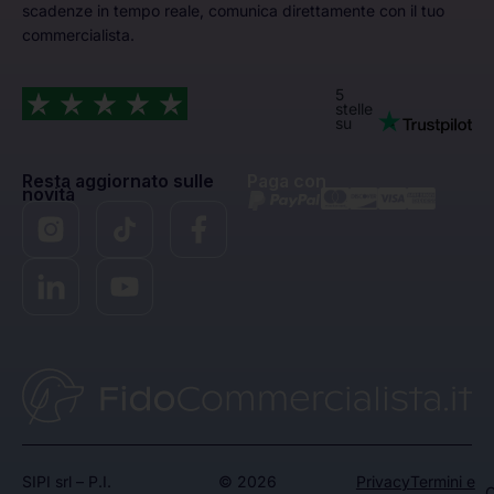
scadenze in tempo reale, comunica direttamente con il tuo
commercialista.
5
stelle
su
Resta aggiornato sulle
Paga con
novità
SIPI srl – P.I.
© 2026
Privacy
Termini e
C