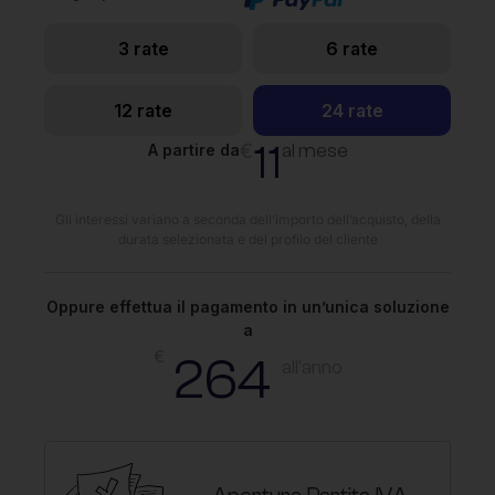
3 rate
6 rate
12 rate
24 rate
11
€
al mese
A partire da
Gli interessi variano a seconda dell’importo dell’acquisto, della
durata selezionata e del profilo del cliente
Oppure effettua il pagamento in un’unica soluzione
a
€
264
all'anno