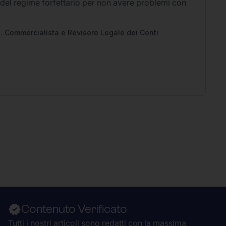
 del regime forfettario per non avere problemi con
Li
2
Ap
pe
. Commercialista e Revisore Legale dei Conti
Contenuto Verificato
Tutti i nostri articoli sono redatti con la massima