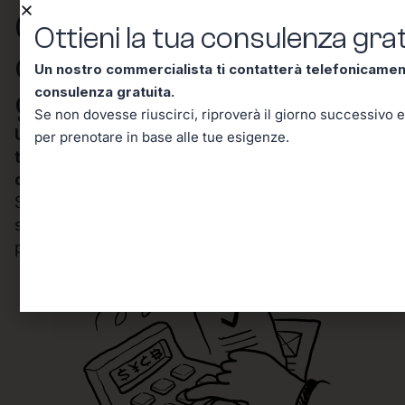
Ottieni la tua
Ottieni la tua consulenza grat
consulenza
Un nostro commercialista ti contatterà telefonicame
gratuita!
consulenza gratuita.
Se non dovesse riuscirci, riproverà il giorno successivo e
Un nostro commercialista ti contatterà
per prenotare in base alle tue esigenze.
telefonicamente entro mezz’ora per una
consulenza gratuita.
Se non dovesse riuscirci, riproverà il giorno
successivo e in seguito riceverai un’email per
prenotare in base alle tue esigenze.