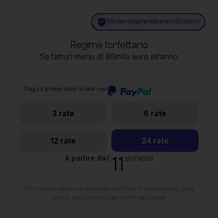
Rimborso garantito entro 30 giorni
Regime forfettario
Se fatturi meno di 85mila euro all’anno
Paga il primo anno a rate con
3 rate
6 rate
12 rate
24 rate
11
€
al mese
A partire da
Gli interessi variano a seconda dell’importo dell’acquisto, della
durata selezionata e del profilo del cliente