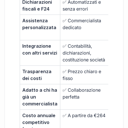
Dichiarazioni
✅ Automatizzati e
❌ Non i
fiscali e F24
senza errori
Assistenza
✅ Commercialista
❌ Supp
personalizzata
dedicato
generi
pagam
Integrazione
✅ Contabilità,
❌ Limit
con altri servizi
dichiarazioni,
alla fa
costituzione società
Trasparenza
✅ Prezzo chiaro e
❌ Extr
dei costi
fisso
Adatto a chi ha
✅ Collaborazione
❌ Non
già un
perfetta
ottimi
commercialista
Costo annuale
✅ A partire da €264
❌ Spe
competitivo
superi