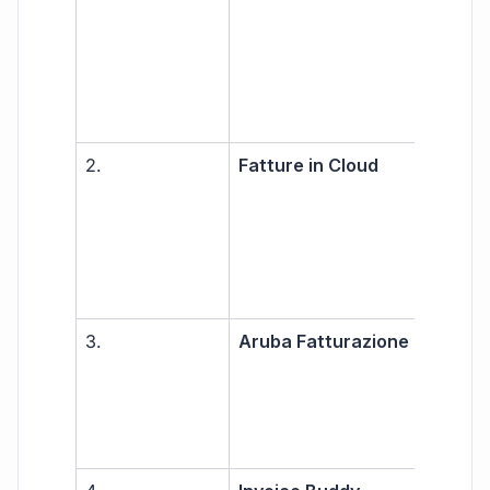
2.
Fatture in Cloud
Libe
prof
PMI
3.
Aruba Fatturazione
PMI
prof