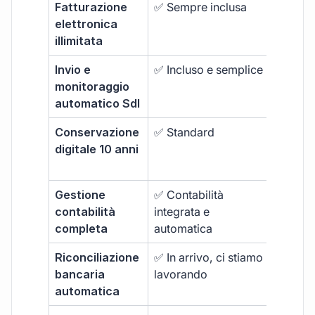
Fatturazione
✅ Sempre inclusa
❌ Limit
elettronica
extra
illimitata
Invio e
✅ Incluso e semplice
❌ Funzi
monitoraggio
base
automatico SdI
Conservazione
✅ Standard
❌ Spes
digitale 10 anni
inclusa
Gestione
✅ Contabilità
❌ Non 
contabilità
integrata e
completa
automatica
Riconciliazione
✅ In arrivo, ci stiamo
❌ Funzi
bancaria
lavorando
avanza
automatica
spesso