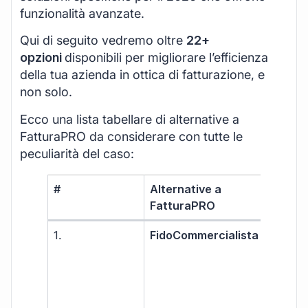
funzionalità avanzate.
Qui di seguito vedremo oltre
22+
opzioni
disponibili per migliorare l’efficienza
della tua azienda in ottica di fatturazione, e
non solo.
Ecco una lista tabellare di alternative a
FatturaPRO da considerare con tutte le
peculiarità del caso:
#
Alternative a
Ada
FatturaPRO
1.
FidoCommercialista
Libe
prof
PMI
capi
ass