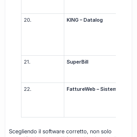
20.
KING – Datalog
PMI
azi
21.
SuperBill
Libe
prof
PMI
22.
FattureWeb – Sistemi
Libe
prof
PMI
Scegliendo il software corretto, non solo