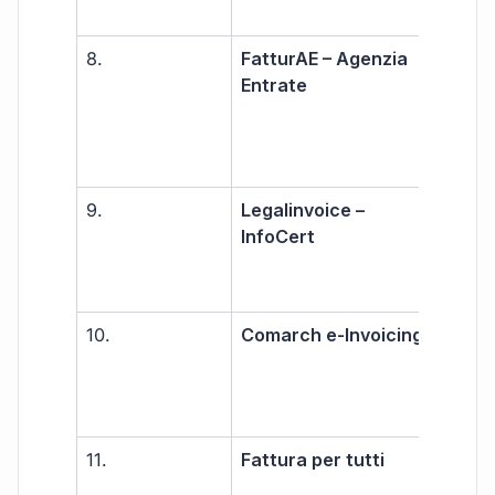
8.
FatturAE – Agenzia
Libe
Entrate
prof
PMI
9.
Legalinvoice –
Libe
InfoCert
prof
PMI
10.
Comarch e-Invoicing
Gra
11.
Fattura per tutti
Libe
prof