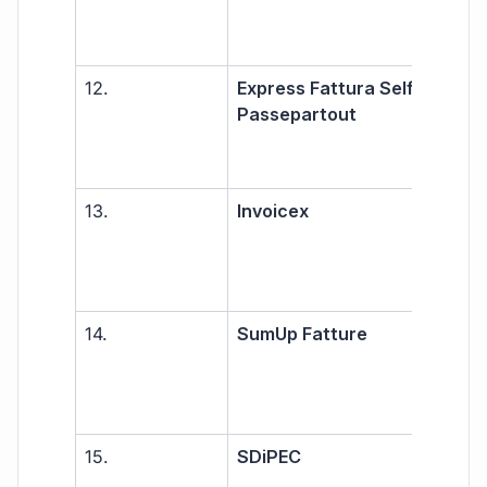
PMI
12.
Express Fattura Self –
Libe
Passepartout
prof
PMI
13.
Invoicex
Pic
azie
prof
14.
SumUp Fatture
Libe
prof
PMI
15.
SDiPEC
Libe
prof