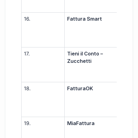
16.
Fattura Smart
Libe
prof
PMI
17.
Tieni il Conto –
PMI
Zucchetti
18.
FatturaOK
Libe
prof
PMI
19.
MiaFattura
Libe
prof
PMI