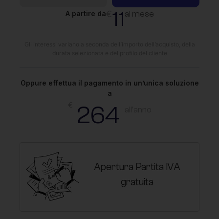
11
€
al mese
A partire da
Gli interessi variano a seconda dell’importo dell’acquisto, della
durata selezionata e del profilo del cliente
Oppure effettua il pagamento in un’unica soluzione
a
€
264
all'anno
Apertura Partita IVA
gratuita