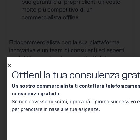
può garantire ai propri clienti un costo
molto più competitivo di un
commercialista offline
Fidocommercialista con la sua piattaforma
innovativa e un team di consulenti ed esperti
contabili permette ai propri clienti di far
risparmiare tempo e denaro garantendo
Ottieni la tua consulenza grat
un’elevatissima qualità del servizio offerto.
Un nostro commercialista ti contatterà telefonicame
consulenza gratuita.
I servizi offerti sono da Fidocommercialista
Se non dovesse riuscirci, riproverà il giorno successivo e
sono:
per prenotare in base alle tue esigenze.
Consulente fiscale
dedicato con cui
interagire durante la giornata ponendogli