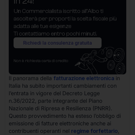
in 24!
Un Commercialista iscritto all’Albo ti
ascolterà per proporti la scelta fiscale più
adatta alle tue esigenze
Ti contattiamo entro pochi minuti.
Richiedi la consulenza gratuita
Non è richiesta carta di credito
Il panorama della
fatturazione elettronica
in
Italia ha subito importanti cambiamenti con
l’entrata in vigore del Decreto Legge
n.36/2022, parte integrante del Piano
Nazionale di Ripresa e Resilienza (PNRR).
Questo provvedimento ha esteso l’obbligo di
emissione di fatture elettroniche anche ai
contribuenti operanti nel
regime forfettario
,