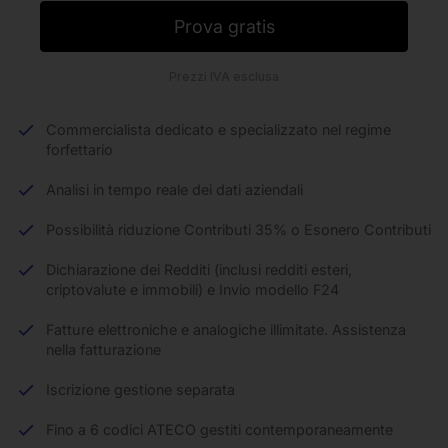
Prova gratis
Prezzi IVA esclusa
Commercialista dedicato e specializzato nel regime
forfettario
Analisi in tempo reale dei dati aziendali
Possibilità riduzione Contributi 35% o Esonero Contributi
Dichiarazione dei Redditi (inclusi redditi esteri,
criptovalute e immobili) e Invio modello F24
Fatture elettroniche e analogiche illimitate. Assistenza
nella fatturazione
Iscrizione gestione separata
Fino a 6 codici ATECO gestiti contemporaneamente