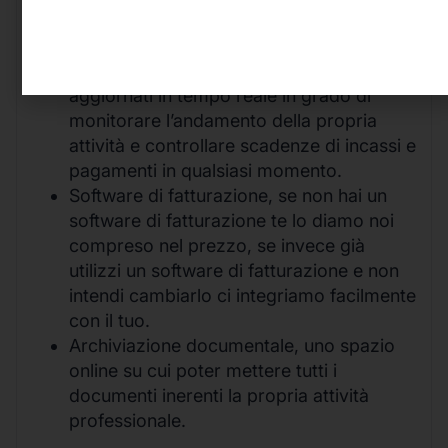
qualsiasi quesito in materia fiscale.
Gestione economica e finanziaria grazie
alla nostra dashboard con indici
aggiornati in tempo reale in grado di
monitorare l’andamento della propria
attività e controllare scadenze di incassi e
pagamenti in qualsiasi momento.
Software di fatturazione, se non hai un
software di fatturazione te lo diamo noi
compreso nel prezzo, se invece già
utilizzi un software di fatturazione e non
intendi cambiarlo ci integriamo facilmente
con il tuo.
Archiviazione documentale, uno spazio
online su cui poter mettere tutti i
documenti inerenti la propria attività
professionale.