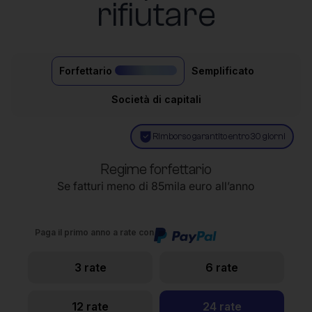
rifiutare
Forfettario
Semplificato
il più acquistato
Società di capitali
Rimborso garantito entro 30 giorni
Regime forfettario
Se fatturi meno di 85mila euro all’anno
Paga il primo anno a rate con
3 rate
6 rate
12 rate
24 rate