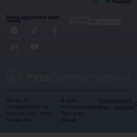
su
Resta aggiornato sulle
Paga con
novità
SIPI srl – P.I.
© 2026
Privacy
Termini e
C
IT03649910548, Via
FidoCommercialista.
Policy
Condizioni
Settevalli 133/C, 06132
Tutti i diritti
Perugia (PG)
riservati.